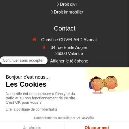
Droit civil
Droit immobilier
Contact
Christine CUVELARD Avocat
34 rue Emile Augier
26000
Valence
Afficher le téléphone
Contacter Maître CUVELARD
©2022 Christine CUVELARD - Avocat à Valence
Plan du site
Mentions légales
Création et référencement du site par Simplébo