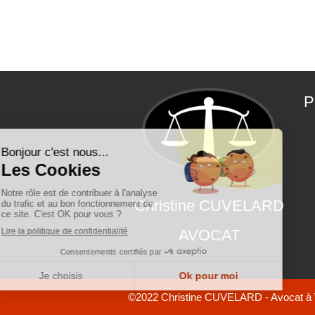
P
Christine CUVELARD
AVOCAT
©2022 Christine CUVELARD - Avocat à 